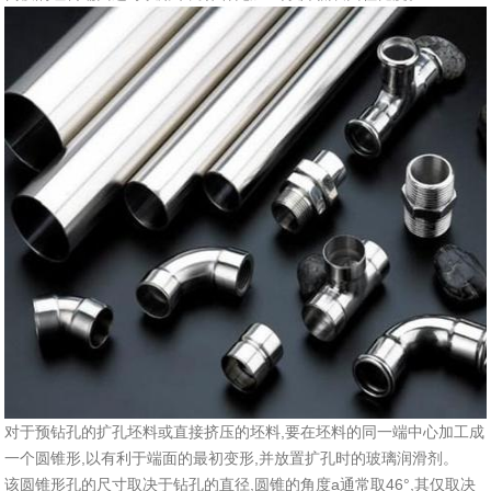
对于预钻孔的扩孔坯料或直接挤压的坯料,要在坯料的同一端中心加工成
一个圆锥形,以有利于端面的最初变形,并放置扩孔时的玻璃润滑剂。
该圆锥形孔的尺寸取决于钻孔的直径,圆锥的角度a通常取46°,其仅取决