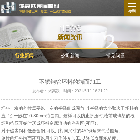
导航
NEWS
新闻资讯
行业新闻
公司新闻
常见问题
不锈钢管坯料的端面加工
发布者： 鸿高跃 时间：2021/5/11 16:21:29
坯料一端的外棱需要以一定的半径倒成圆角,其半径的大小取决于坯料的
直 径,一般在10-30mm范围内。这样可以防止挤压时,模前玻璃垫的破
坏和挤压开始时形成坯料金属流动的停滞区(死区)。
对于碳素钢和低合金钢,可以用相同尺寸的45°倒角来代替圆角。
倒棱的坯料端面还可以用车刀作补充加工,以降低表面粗糙度。