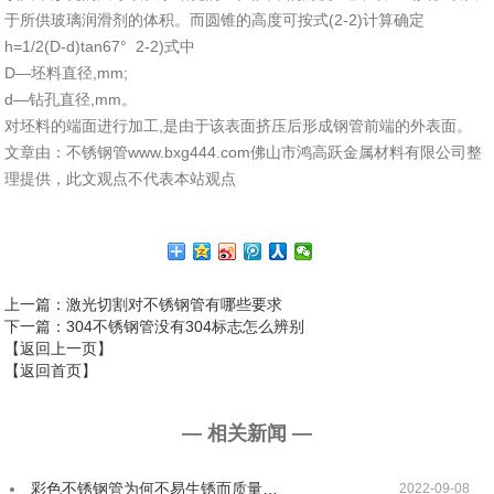
于所供玻璃润滑剂的体积。而圆锥的高度可按式(2-2)计算确定
h=1/2(D-d)tan67° 2-2)式中
D—坯料直径,mm;
d—钻孔直径,mm。
对坯料的端面进行加工,是由于该表面挤压后形成钢管前端的外表面。
文章由：不锈钢管www.bxg444.com佛山市鸿高跃金属材料有限公司整
理提供，此文观点不代表本站观点
上一篇
：激光切割对不锈钢管有哪些要求
下一篇
：304不锈钢管没有304标志怎么辨别
【返回上一页】
【返回首页】
— 相关新闻 —
彩色不锈钢管为何不易生锈而质量…
2022-09-08