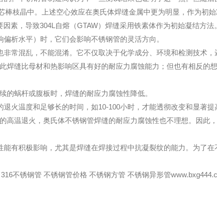
、Mo在芯棒枝晶中。上述空心效应在奥氏体焊缝金属中更为明显，作为
素，导致304L自熔（GTAW）焊缝采用铁素体作为初始凝结方法
偏析水平）时，它们会影响不锈钢管的灵活方向。
非常混乱，不能混淆。它不仅取决于化学成分、环境和检测技术，
此焊缝比母材和热影响区具有好的耐应力腐蚀能力；但也有相反的想
续的蜗杆或腹板时，焊缝的耐应力腐蚀性降低。
火温度和足够长的时间，如10-100小时，才能透彻改变和显著
的高温退火，奥氏体不锈钢管焊缝的耐应力腐蚀性也不理想。因此，
能有积极影响，尤其是焊缝在焊接过程中抗凝裂纹的能力。为了在
316不锈钢管 不锈钢管价格 不锈钢方管 不锈钢异形管www.bxg4