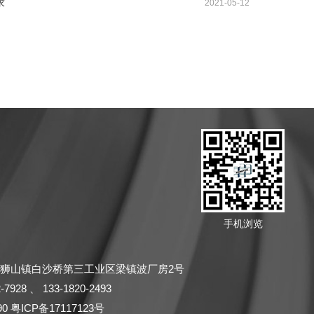
求
2021-05-12
手机浏览
狮山镇白沙桥第三工业区梁镇波厂房2号
2-7928
、
133-1820-2493
90
粤ICP备17117123号